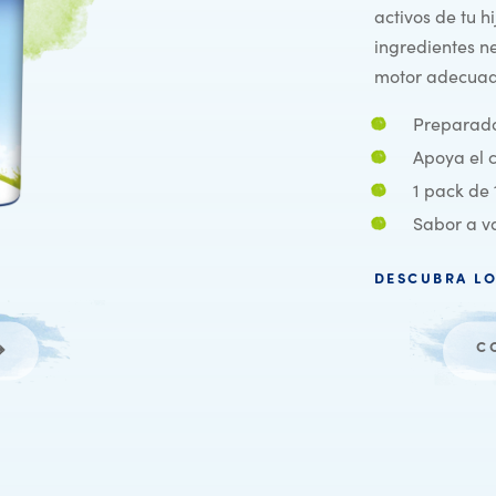
activos de tu h
ingredientes ne
motor adecuad
Preparado 
Apoya el c
1 pack de 
Sabor a va
DESCUBRA LO
C