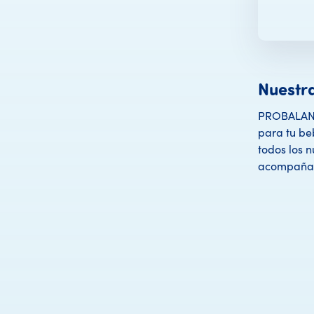
Nuestr
PROBALANC
para tu be
todos los n
acompañam