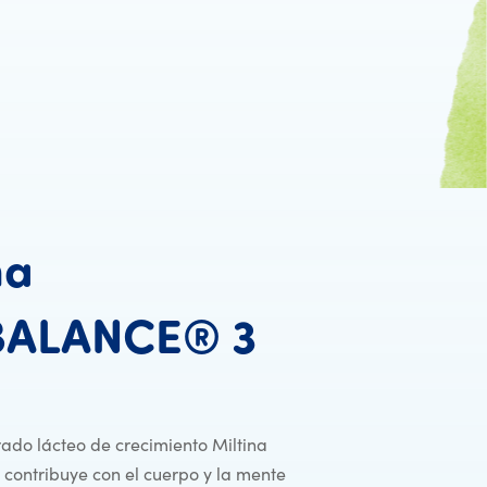
na
Miltina
BALANCE®
3
ado lácteo de crecimiento Miltina
contribuye con el cuerpo y la mente