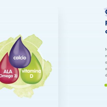
N
n
a
a
d