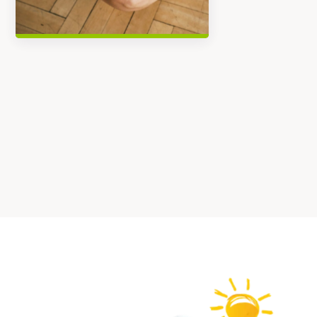
Los #bebesseguros adoran
La confianz
a #madresseguras
experiencia