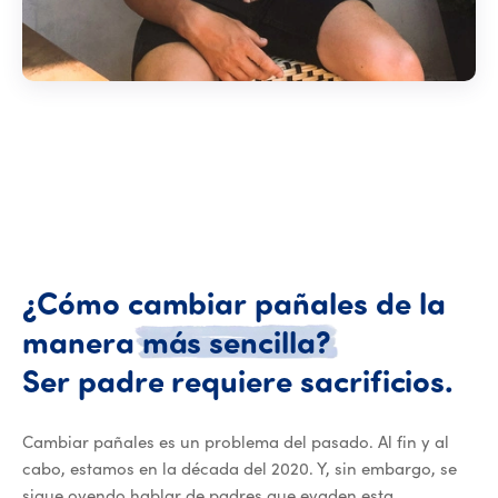
¿Cómo
cambiar
pañales
de
la
manera
más
sencilla?
¿Có
Ser
padre
requiere
sacrificios.
Cambiar pañales es un problema del pasado. Al fin y al
cabo, estamos en la década del 2020. Y, sin embargo, se
sigue oyendo hablar de padres que evaden esta