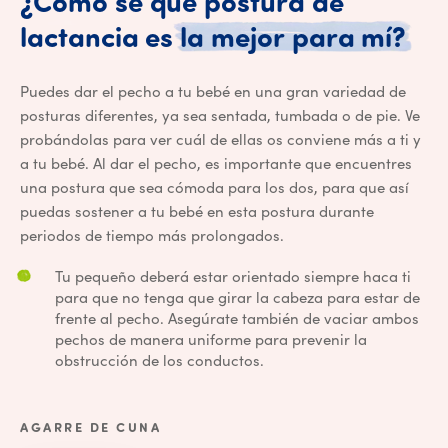
¿Cómo
sé
qué
postura
de
¿Có
lactancia
es
la
mejor
para
mí?
Puedes dar el pecho a tu bebé en una gran variedad de
posturas diferentes, ya sea sentada, tumbada o de pie. Ve
probándolas para ver cuál de ellas os conviene más a ti y
a tu bebé. Al dar el pecho, es importante que encuentres
una postura que sea cómoda para los dos, para que así
puedas sostener a tu bebé en esta postura durante
periodos de tiempo más prolongados.
Tu pequeño deberá estar orientado siempre haca ti
para que no tenga que girar la cabeza para estar de
frente al pecho. Asegúrate también de vaciar ambos
pechos de manera uniforme para prevenir la
obstrucción de los conductos.
AGARRE DE CUNA