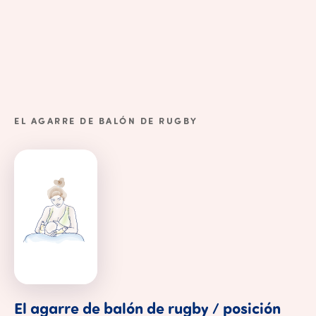
EL AGARRE DE BALÓN DE RUGBY
El
agarre
de
balón
de
rugby
/
posición