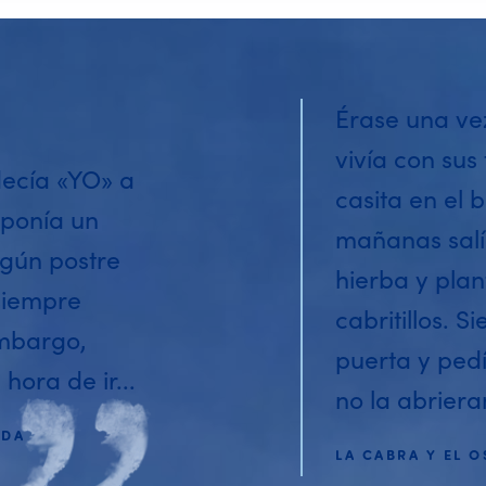
Érase una ve
vivía con sus 
decía «YO» a
casita en el 
 ponía un
mañanas salí
lgún postre
hierba y plan
siempre
cabritillos. 
embargo,
puerta y pedí
hora de ir...
no la abrieran
ADA
LA CABRA Y EL O