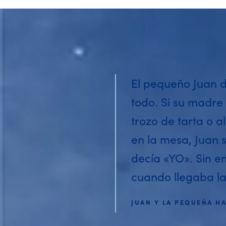
El pequeño Juan 
todo. Si su madre
trozo de tarta o a
en la mesa, Juan 
decía «YO». Sin 
cuando llegaba la 
JUAN Y LA PEQUEÑA H