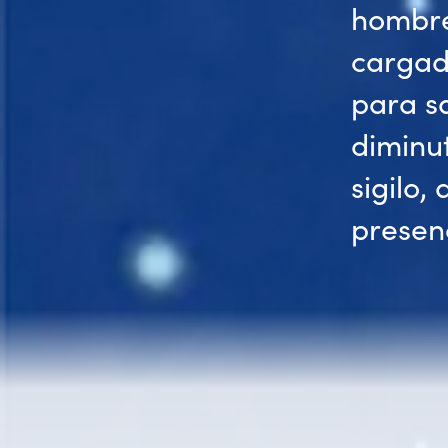
hombre
cargad
para sa
diminut
sigilo,
presen